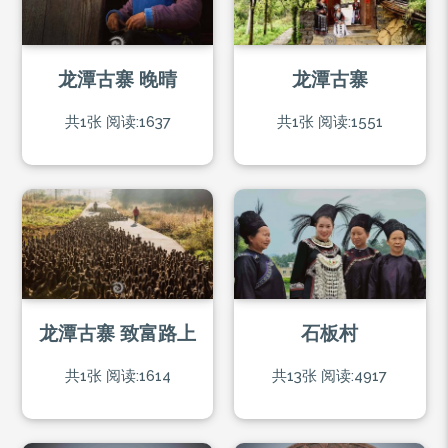
龙潭古寨 晚晴
龙潭古寨
共1张
阅读:1637
共1张
阅读:1551
龙潭古寨 致富路上
石板村
共1张
阅读:1614
共13张
阅读:4917