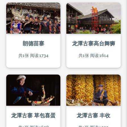
朗德苗寨
龙潭古寨高台舞狮
共1张
阅读:1734
共1张
阅读:1614
龙潭古寨 草包喜蛋
龙潭古寨 丰收