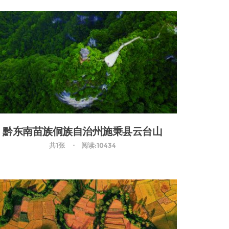
黔东南苗族侗族自治州施秉县云台山
共1张
阅读:10434