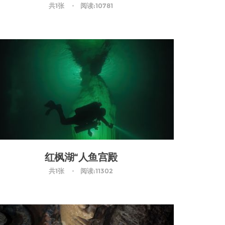
共1张
阅读:10781
红枫湖“人鱼宫殿
共1张
阅读:11302