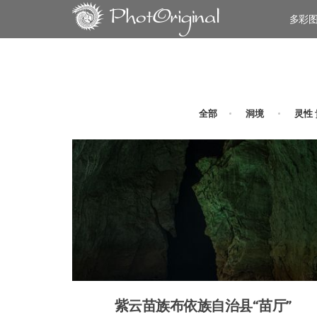
多彩
全部
洞境
灵性
紫云苗族布依族自治县“苗厅”