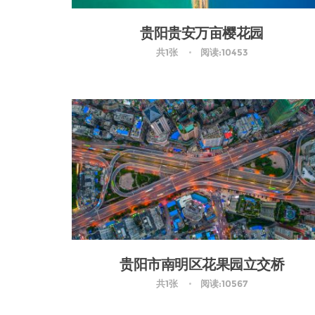
贵阳贵安万亩樱花园
共1张
阅读:10453
贵阳市南明区花果园立交桥
共1张
阅读:10567