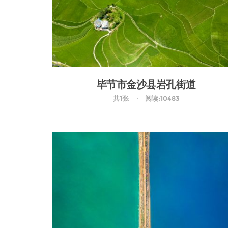
毕节市金沙县岩孔街道
共1张
阅读:10483