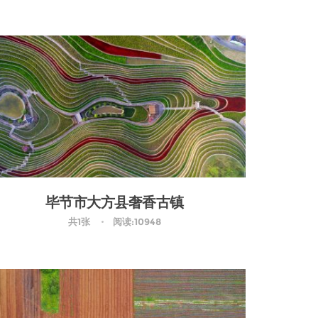
毕节市大方县奢香古镇
共1张
阅读:10948