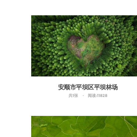
安顺市平坝区平坝林场
共1张
阅读:11828