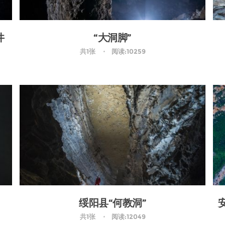
井
“大洞脚”
共1张
阅读:10259
绥阳县“何教洞”
共1张
阅读:12049