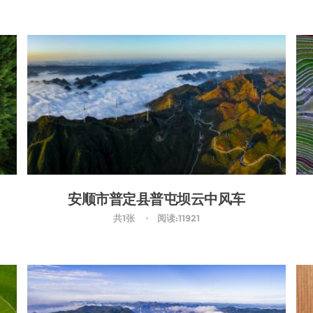
安顺市普定县普屯坝云中风车
共1张
阅读:11921