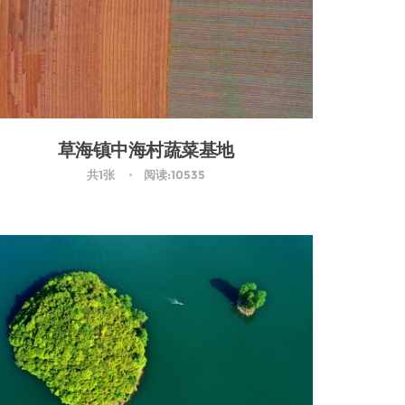
草海镇中海村蔬菜基地
共1张
阅读:10535