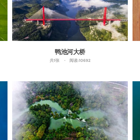
鸭池河大桥
共1张
阅读:10692