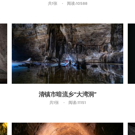
共1张
阅读:10588
清镇市暗流乡“大湾洞”
共1张
阅读:11151