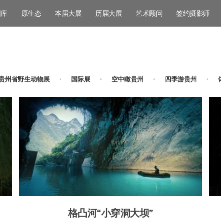
图库
原生态
本届大展
历届大展
艺术顾问
签约摄影师
 贵州省野生动物展
国际展
空中瞰贵州
四季游贵州
格凸河“小穿洞大坝”