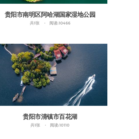
贵阳市南明区阿哈湖国家湿地公园
共1张
阅读:10466
贵阳市清镇市百花湖
共1张
阅读:10110