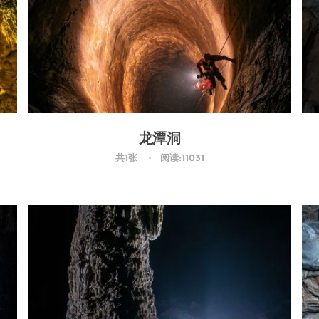
龙潭洞
共1张
阅读:11031