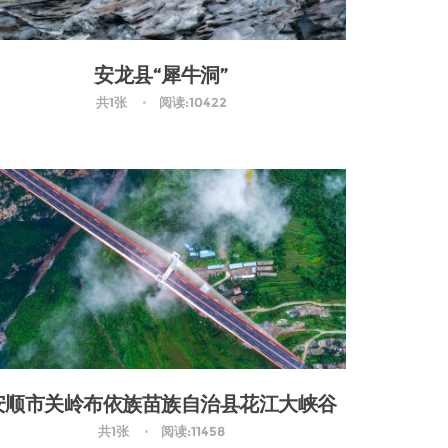
安龙县“犀牛洞”
共1张
阅读:10422
安顺市关岭布依族苗族自治县花江大峡谷
共1张
阅读:11458