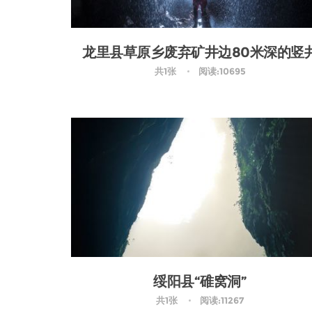
龙里县草原乡废弃矿井边80米深的竖
共1张
阅读:10695
绥阳县“碓窝洞”
共1张
阅读:11267