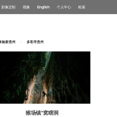
影像定制
视像
English
个人中心
检索
体验新贵州
多彩寻贵州
猴场镇“窝瞎洞