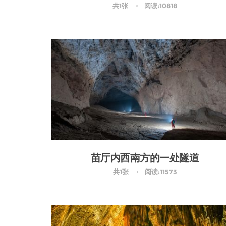
共1张
阅读:10818
苗厅内西南方的一处隧道
共1张
阅读:11573