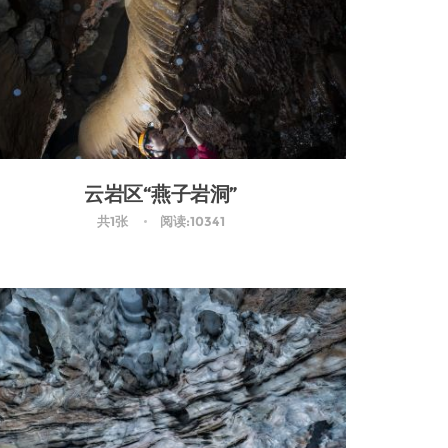
云岩区“燕子岩洞”
共1张
阅读:10341