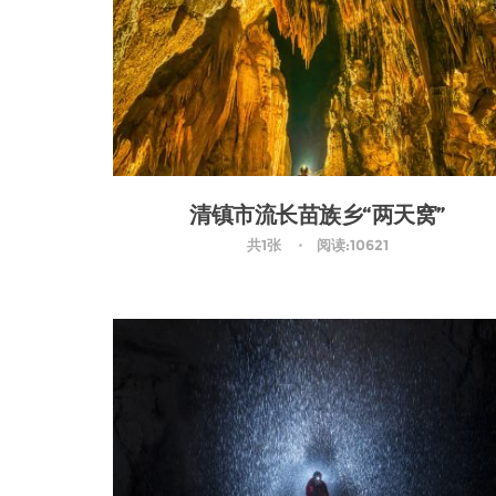
清镇市流长苗族乡“两天窝”
共1张
阅读:10621