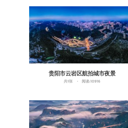
贵阳市云岩区航拍城市夜景
共1张
阅读:10916