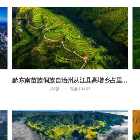
黔东南苗族侗族自治州从江县高增乡占里侗寨
共1张
阅读:10453