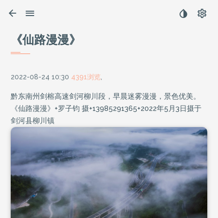
《仙路漫漫》
2022-08-24 10:30
4391浏览
,
黔东南州剑榕高速剑河柳川段，早晨迷雾漫漫，景色优美。
《仙路漫漫》+罗子钧 摄+13985291365+2022年5月3日摄于
剑河县柳川镇