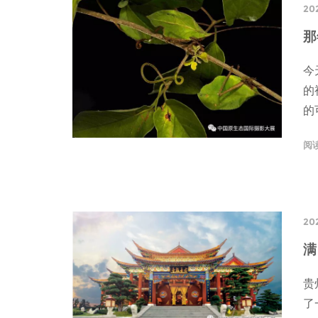
20
那
今
的
的
阅
202
满
贵
了