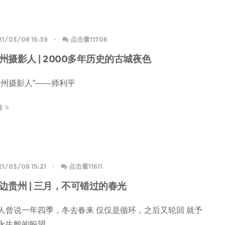
21/03/08 15:39
点击量11706
州摄影人 | 2000多年历史的古城夜色
贵州摄影人”——师利平
读
21/03/08 15:21
点击量11611
边贵州 | 三月，不可错过的春光
人曾说 ​一年四季，冬去春来 仅仅是循环，之后又轮回 就予
永生般的盼望