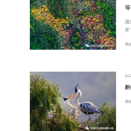
等
浪
开
阅
20
齁
阅