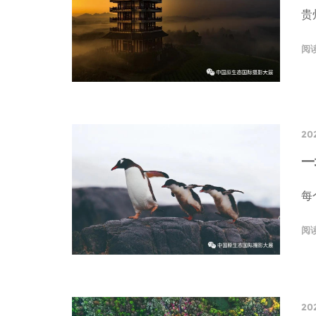
贵
阅
20
一
每
阅
202