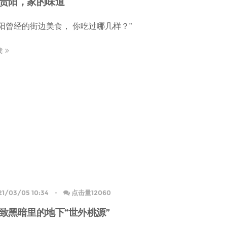
贵阳，家的味道
阳曾经的街边美食， 你吃过哪几样？”
读
21/03/05 10:34
点击量12060
致黑暗里的地下“世外桃源”