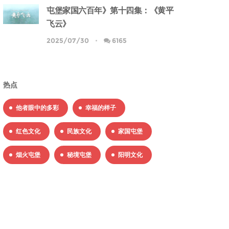
屯堡家国六百年》第十四集：《黄平
飞云》
2025/07/30
6165
热点
他者眼中的多彩
幸福的样子
红色文化
民族文化
家国屯堡
烟火屯堡
秘境屯堡
阳明文化