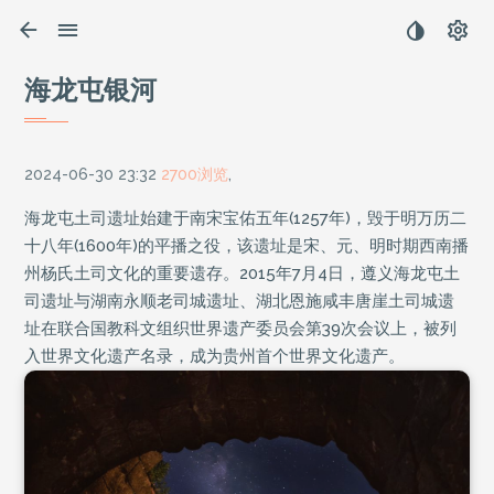
海龙屯银河
2024-06-30 23:32
2700浏览
,
海龙屯土司遗址始建于南宋宝佑五年(1257年)，毁于明万历二
十八年(1600年)的平播之役，该遗址是宋、元、明时期西南播
州杨氏土司文化的重要遗存。2015年7月4日，遵义海龙屯土
司遗址与湖南永顺老司城遗址、湖北恩施咸丰唐崖土司城遗
址在联合国教科文组织世界遗产委员会第39次会议上，被列
入世界文化遗产名录，成为贵州首个世界文化遗产。