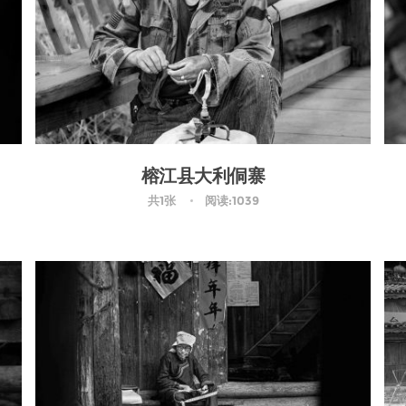
榕江县大利侗寨
共1张
阅读:1039