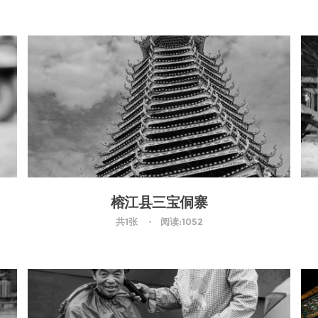
榕江县三宝侗寨
共1张
阅读:1052