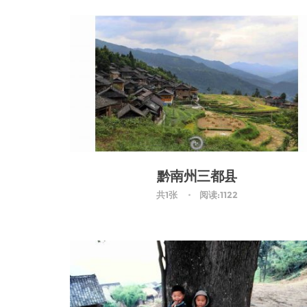
黔南州三都县
共1张
阅读:1122