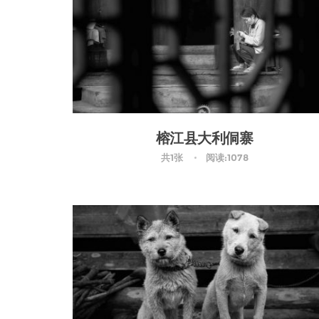
榕江县大利侗寨
共1张
阅读:1078