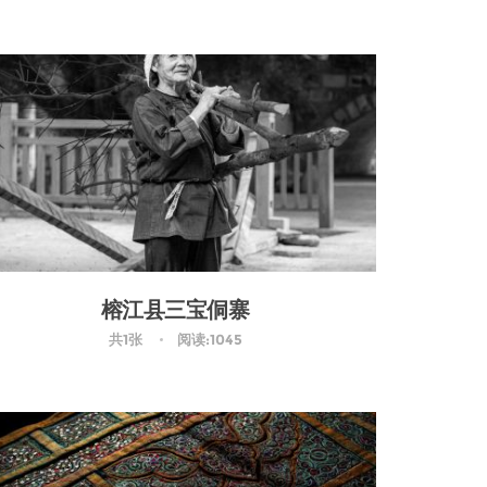
榕江县三宝侗寨
共1张
阅读:1045