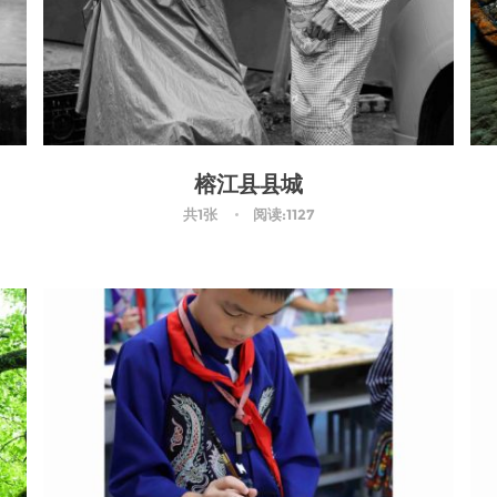
榕江县县城
共1张
阅读:1127