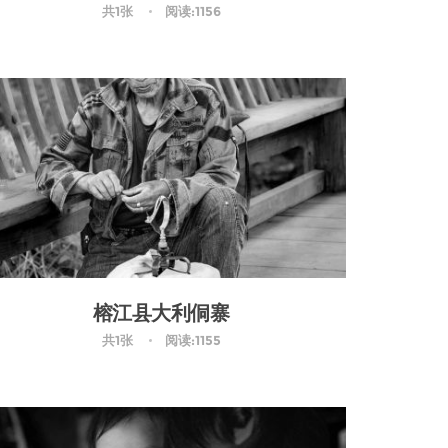
共1张
阅读:1156
榕江县大利侗寨
共1张
阅读:1155