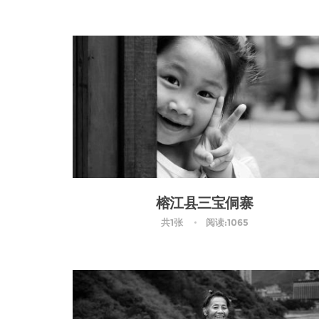
榕江县三宝侗寨
共1张
阅读:1065