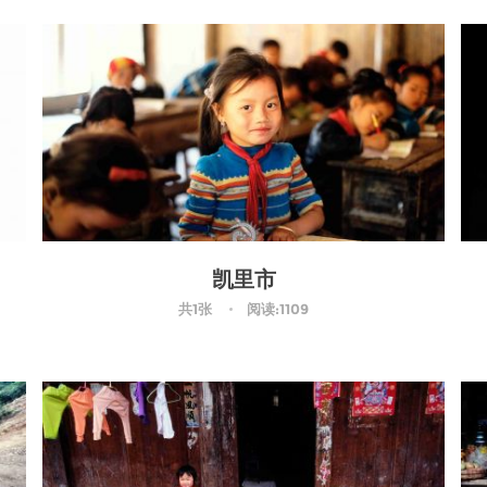
凯里市
共1张
阅读:1109