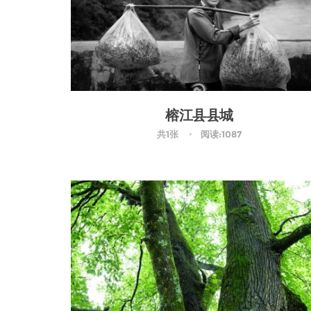
榕江县县城
共1张
阅读:1087