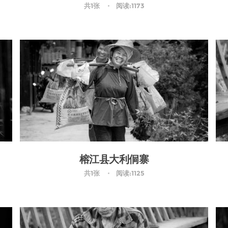
共1张
阅读:1173
榕江县大利侗寨
共1张
阅读:1125