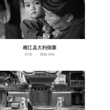
榕江县大利侗寨
共1张
阅读:1085