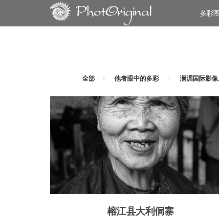
多彩
全部
他者眼中的多彩
澜湄国际影像
榕江县大利侗寨