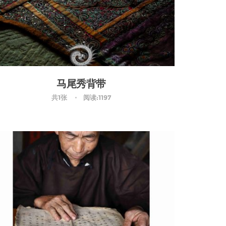
马尾秀背带
共1张
阅读:1197