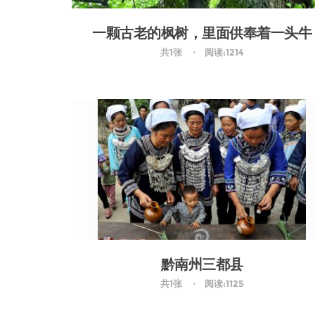
一颗古老的枫树，里面供奉着一头牛
共1张
阅读:1214
黔南州三都县
共1张
阅读:1125