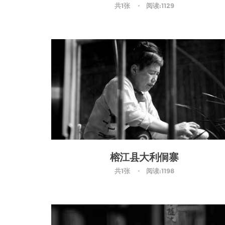
共1张
阅读:1129
榕江县大利侗寨
共1张
阅读:1198