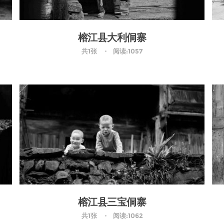
榕江县大利侗寨
共1张
阅读:1057
榕江县三宝侗寨
共1张
阅读:1062