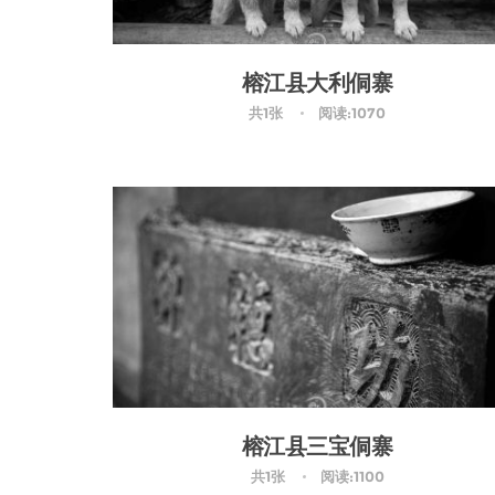
榕江县大利侗寨
共1张
阅读:1070
榕江县三宝侗寨
共1张
阅读:1100