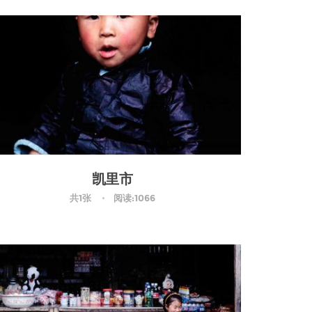
凯里市
共1张
阅读:1066