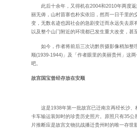
此后十余年，又得机在2004和2010年两
丽无俦，山村苗寨也朴实依旧，然而一日千里的
变，无数名迹也因社会的急剧变迁而永远失去原
以及整个山门附近的环境都已发生重大改变，甚
如今，作者将前后三次访黔所摄影像稍加整理、制
顺(1939-1944)」及「作者眼里的美丽贵州
吧。
故宫国宝曾经存放在安顺
这是1938年第一批故宫已迁南京再经长沙
卡车输运装卸时的珍贵历史照片。原照只有35公
片推断应是故宫文物抗战播迁贵州时的唯一存世