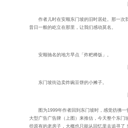
作者儿时在安顺东门坡的旧时居处。那一次
昔日一般的屹立在那里，让我们感动莫名。
安顺驰名的地方早点「炸粑稀饭」。
东门坡街边卖炸豌豆饼的小摊子。
图为1999年作者回到东门坡时，感觉彷彿一
大型广告广告牌（上图）来推估，今天整个东门
些原有的老房子，大概也只能从回忆里去追寻了