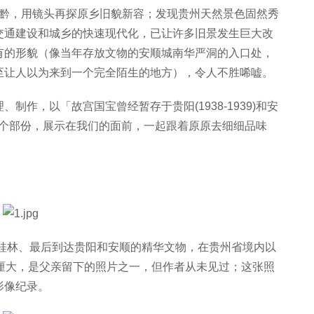
度返黔，用镜头再探原乡旧貌新容；发现贵州天然景色固然秀
交通建设和城乡的快速现代化，已让许多旧景发生巨大改
有的形貌（像当年存放文物的安顺城南华严洞的入口处，
至让人以为来到一个完全陌生的地方），令人不胜唏嘘。
作，以「故宫国宝曾经暂存于贵阳(1938-1939)和安
」这两个部份，展示在我们的面前，一起跟着原原去细细品味
、桂林、最后到达贵阳和安顺的精华文物，在贵州省境内以
厘大，是父亲留下的照片之一，但作者从未见过；这张照
影像纪录。