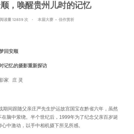
安顺，唤醒贵州儿时的记忆
阅读量 12839 次
本届大赛
-
佳作赏析
梦回安顺
时记忆的摄影重新探访
影家 庄 灵
抗战期间跟随父亲庄严先生护运故宫国宝在黔省六年，虽然
在脑中萦绕。半个世纪后，1999年为了纪念父亲百岁诞
抑心中激动，以手中相机摄下所见所感。