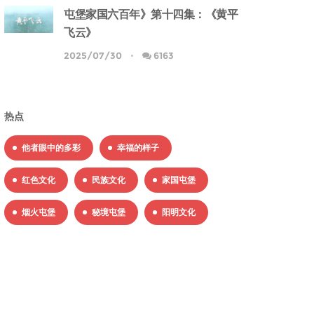
屯堡家国六百年》第十四集：《黄平
飞云》
2025/07/30
6163
热点
他者眼中的多彩
幸福的样子
红色文化
民族文化
家国屯堡
烟火屯堡
秘境屯堡
阳明文化