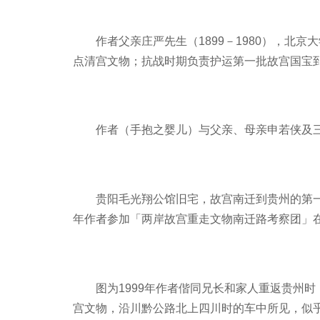
作者父亲庄严先生（1899－1980），北
点清宫文物；抗战时期负责护运第一批故宫国宝
作者（手抱之婴儿）与父亲、母亲申若侠及三
贵阳毛光翔公馆旧宅，故宫南迁到贵州的第一批
年作者参加「两岸故宫重走文物南迁路考察团」
图为1999年作者偕同兄长和家人重返贵州时
宫文物，沿川黔公路北上四川时的车中所见，似