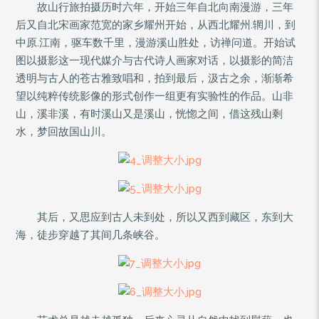
故山行旅拍摄历时六年，开始三年自北向南漫游，三年
后又自北宋画家范宽的家乡耀州开始，从西北耀州.辋川，到
中原.江南，驱车数千里，漫游溪山胜处，访禅问道。开始试
图以摄影这一现代媒介与古代诗人画家对话，以摄影的简洁
透明与古人的苍古雅致唱和，拍到最后，汲古之余，渐渐希
望以纯粹传统影像的形式创作一组更有实验性的作品。山非
山，溪非溪，有时溪山又是溪山，恍惚之间，借这残山剩
水，梦回故国山川。
其后，又思应到古人未到处，所以又西到藏区，东到大
海，徒步穿越了其间几条峡谷。