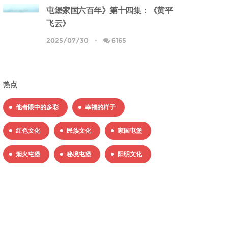
屯堡家国六百年》第十四集：《黄平
飞云》
2025/07/30
6165
热点
他者眼中的多彩
幸福的样子
红色文化
民族文化
家国屯堡
烟火屯堡
秘境屯堡
阳明文化