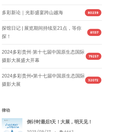
多彩新论｜光影盛宴跨山越海
80239
探馆日记 | 展览期间持续至21点，等你
81137
探！
2024多彩贵州·第十七届中国原生态国际
79257
摄影大展盛大开幕
2024多彩贵州•第十七届中国原生态国际
32072
摄影大展
律动
倒计时最后1天！大展，明天见！
2025/09/27
4442