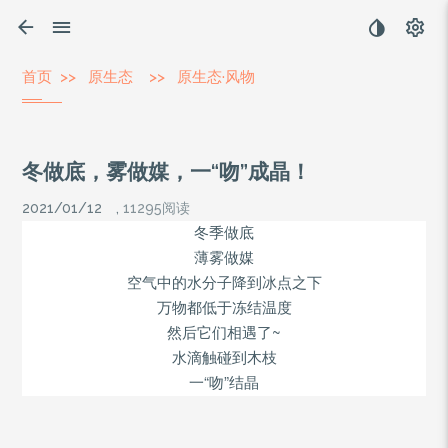
首页
>>
原生态
>>
原生态·风物
冬做底，雾做媒，一“吻”成晶！
2021/01/12
,
11295阅读
冬季做底
薄雾做媒
空气中的水分子降到冰点之下
万物都低于冻结温度
~
然后它们相遇了
水滴触碰到木枝
“
”
一
吻
结晶