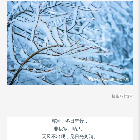
摄影/刘满堂
雾凇，冬日奇景，
非极寒、晴天、
无风不出现，见日光则消。