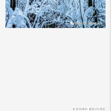
龙里高峰村 摄影/刘满堂