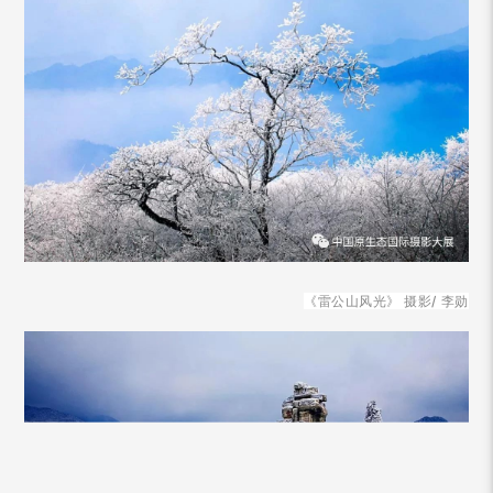
《雷公山风光》
摄
影/
李勋