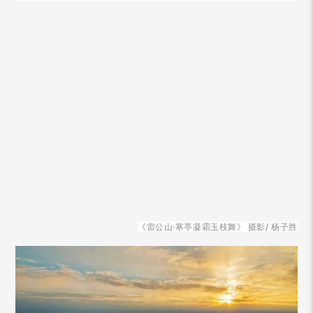
《雷公山·寒亭凝霜玉枝舞》
摄影/ 杨子胜