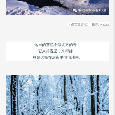
《踏雪赏雾凇》 摄影/
侯亚丽
这里的雪也不似北方的野，
它来得温柔，来得静，
总是选择在深夜里悄悄地来。