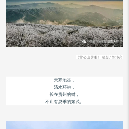
《雷公山雾凇》 摄影/
陈沛亮
天寒地冻，
清水环抱，
长在贵州的树，
不止有夏季的繁茂。