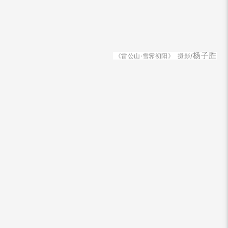
杨子胜
《雷公山·雪霁初阳》
摄影
/