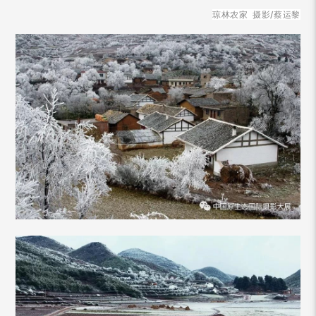
琼林农家 摄影/蔡运黎