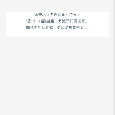
宋曾巩《冬夜即事》诗云：
“
香消一榻氍毹暖，月澹千门雾凇寒。
”
闻说丰年从此始，更回笼烛卷帘看
。