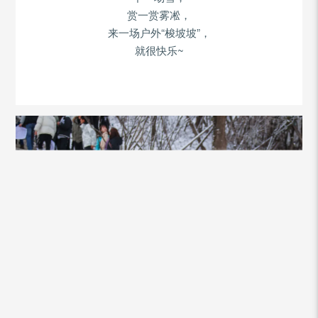
赏一赏雾凇，
“
”
来一场户外
梭坡坡
，
~
就很快乐