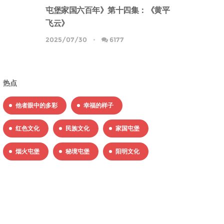
屯堡家国六百年》第十四集：《黄平
飞云》
2025/07/30
6177
热点
他者眼中的多彩
幸福的样子
红色文化
民族文化
家国屯堡
烟火屯堡
秘境屯堡
阳明文化