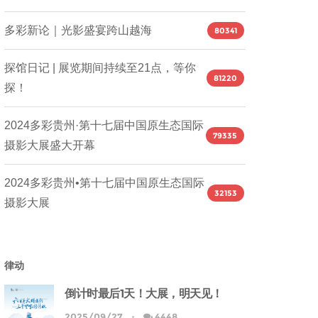
多彩新论｜光影盛宴跨山越海
80341
探馆日记 | 展览期间持续至21点，等你
81220
探！
2024多彩贵州·第十七届中国原生态国际
79335
摄影大展盛大开幕
2024多彩贵州•第十七届中国原生态国际
32153
摄影大展
律动
倒计时最后1天！大展，明天见！
2025/09/27
4448