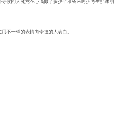
外等候的人究竟在心底做了多少个准备来呵护考生那颗刚
在用不一样的表情向牵挂的人表白。