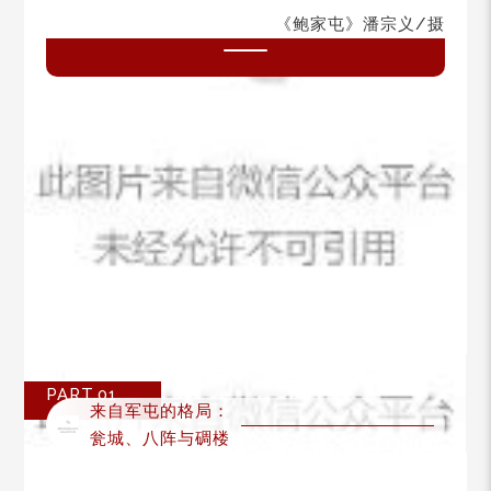
《鲍家屯》潘宗义/摄
PART.01
来自军屯的格局：
瓮城、
八阵
与碉楼