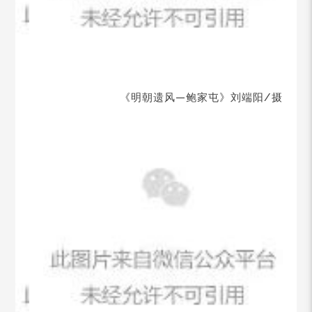
《明朝遗风—鲍家屯》刘端阳/摄