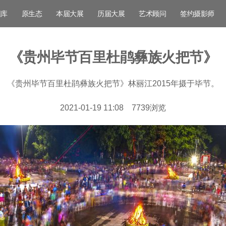
图库
原生态
本届大展
历届大展
艺术顾问
签约摄影师
《贵州毕节百里杜鹃彝族火把节》
《贵州毕节百里杜鹃彝族火把节》林丽江2015年摄于毕节。
2021-01-19 11:08
7739
浏览