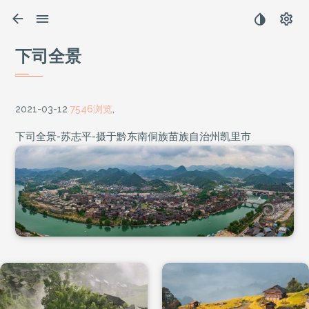
下司全景
2021-03-12
7546浏览
,
下司全景-苏志平-摄于黔东南侗族苗族自治州凯里市