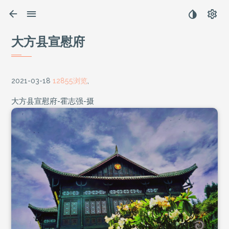
大方县宣慰府
2021-03-18
12855浏览
,
大方县宣慰府-霍志强-摄