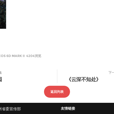
S 6D MARK II 4204浏览
集
下
园
《云深不知处》
返回列表
友情链接
州省委宣传部