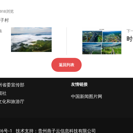
918浏览
坊子村
集
下
》
时
返回列表
友情链接
州省委宣传部
闻社
中国新闻图片网
文化和旅游厅
16号-1
技术支持：贵州燕子云信息科技有限公司