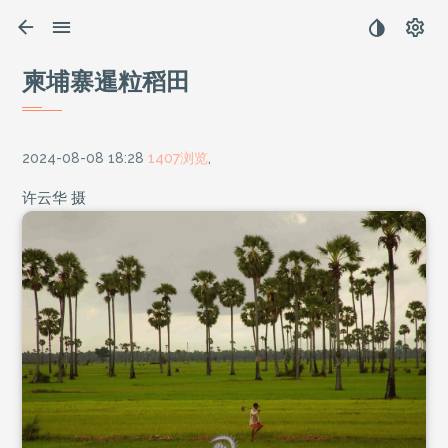
柬埔寨暹粒稻田
2024-08-08 18:28
1407浏览
,
许云华 摄