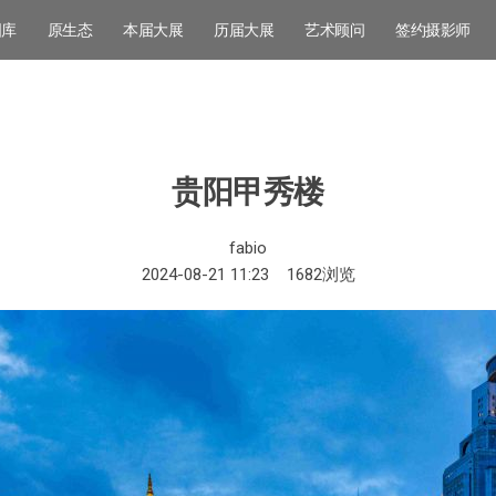
图库
原生态
本届大展
历届大展
艺术顾问
签约摄影师
贵阳甲秀楼
fabio
2024-08-21 11:23
1682
浏览