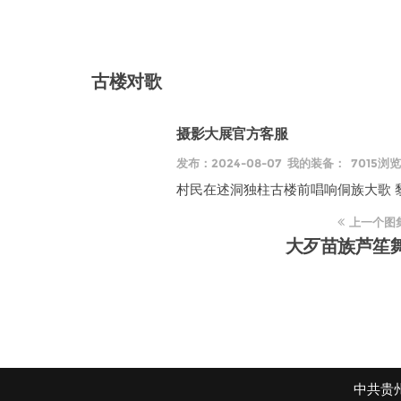
古楼对歌
摄影大展官方客服
发布：2024-08-07 我的装备： 7015浏览
村民在述洞独柱古楼前唱响侗族大歌 
上一个图
大歹苗族芦笙
中共贵