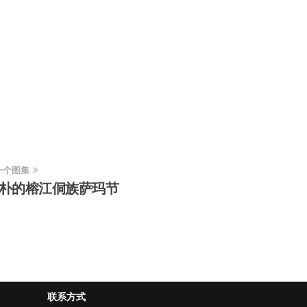
一个图集
朴的榕江侗族萨玛节
联系方式