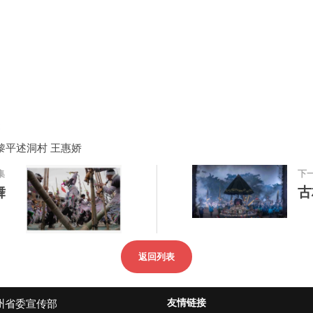
黎平述洞村 王惠娇
集
下
舞
古
返回列表
友情链接
州省委宣传部