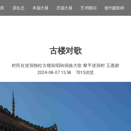
图库
原生态
本届大展
历届大展
艺术顾问
签约摄影师
古楼对歌
村民在述洞独柱古楼前唱响侗族大歌 黎平述洞村 王惠娇
2024-08-07 15:58
7015
浏览