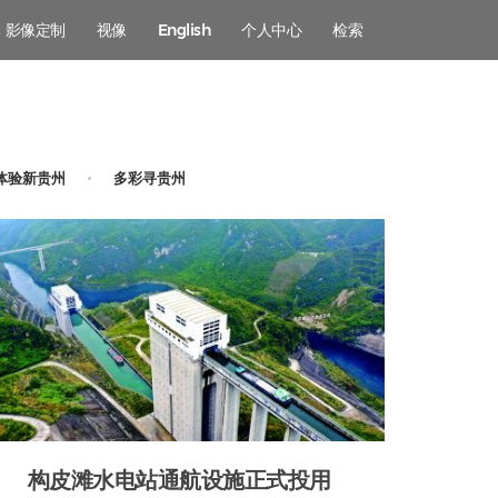
影像定制
视像
English
个人中心
检索
体验新贵州
多彩寻贵州
构皮滩水电站通航设施正式投用