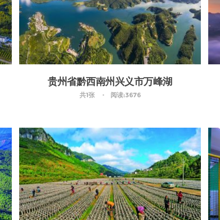
贵州省黔西南州兴义市万峰湖
共1张
阅读:3676