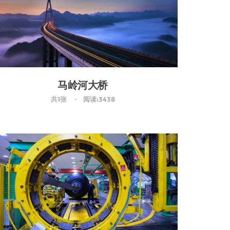
马岭河大桥
共1张
阅读:3438