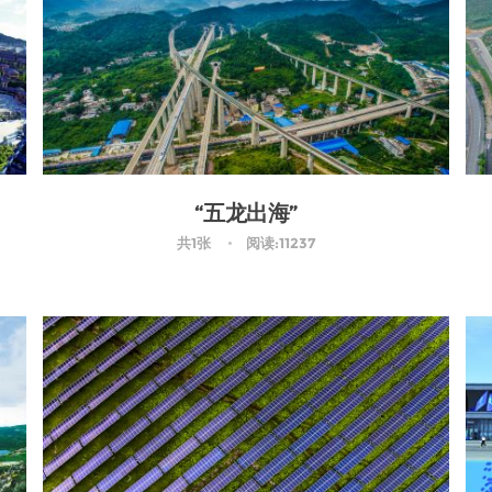
“五龙出海”
共1张
阅读:11237