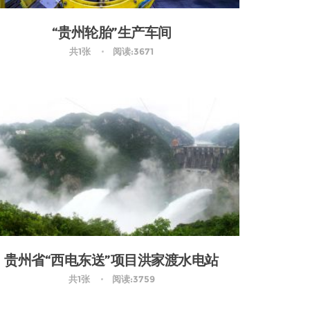
“贵州轮胎”生产车间
共1张
阅读:3671
贵州省“西电东送”项目洪家渡水电站
共1张
阅读:3759