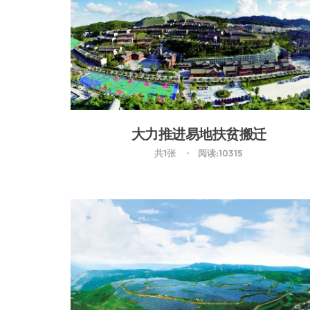
大力推进易地扶贫搬迁
共1张
阅读:10315