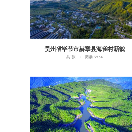
贵州省毕节市赫章县海雀村新貌
共1张
阅读:3736