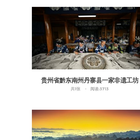
贵州省黔东南州丹寨县一家非遗工坊
共1张
阅读:3713