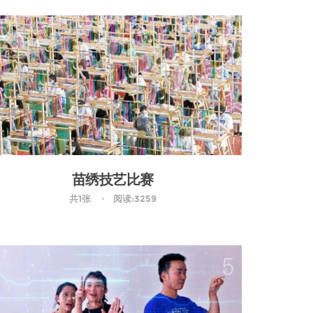
苗绣技艺比赛
共1张
阅读:3259