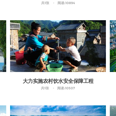
共1张
阅读:10894
大力实施农村饮水安全保障工程
共1张
阅读:10507