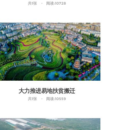
共1张
阅读:10728
大力推进易地扶贫搬迁
共1张
阅读:10559