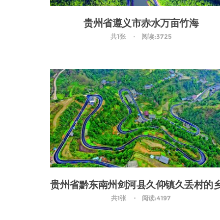
贵州省遵义市赤水万亩竹海
共1张
阅读:3725
共1张
阅读:4197