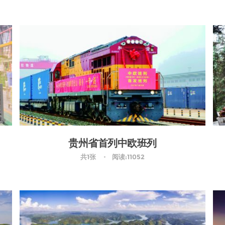
贵州省首列中欧班列
共1张
阅读:11052