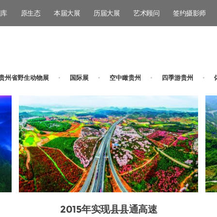
图库
原生态
本届大展
历届大展
艺术顾问
签约摄影师
 贵州省野生动物展
国际展
空中瞰贵州
四季游贵州
2015年实现县县通高速