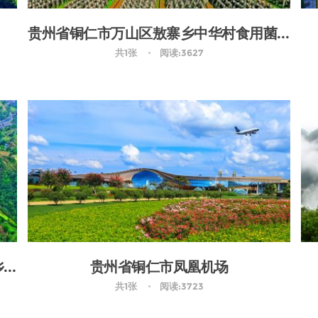
贵州省铜仁市万山区敖寨乡中华村食用菌基地
共1张
阅读:3627
贵州省黔东南州剑河县久仰镇久丢村的乡村公路
贵州省铜仁市凤凰机场
共1张
阅读:3723