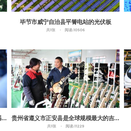
毕节市威宁自治县平箐电站的光伏板
共1张
阅读:10506
中国国际大数据产业博览会会场上的机器人
贵州省遵义市正安县是全球规模最大的吉他生产基地
共1张
阅读:11229