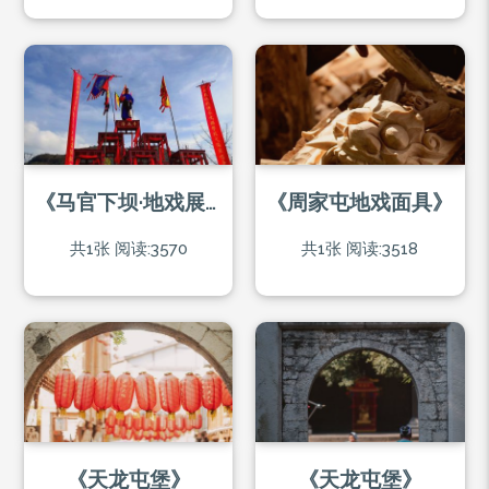
《马官下坝·地戏展演》
《周家屯地戏面具》
共1张
阅读:3570
共1张
阅读:3518
《天龙屯堡》
《天龙屯堡》