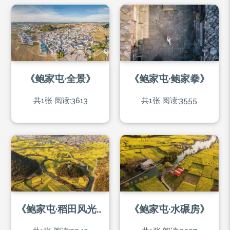
《鲍家屯·全景》
《鲍家屯·鲍家拳》
共1张
阅读:3613
共1张
阅读:3555
《鲍家屯·稻田风光》
《鲍家屯·水碾房》